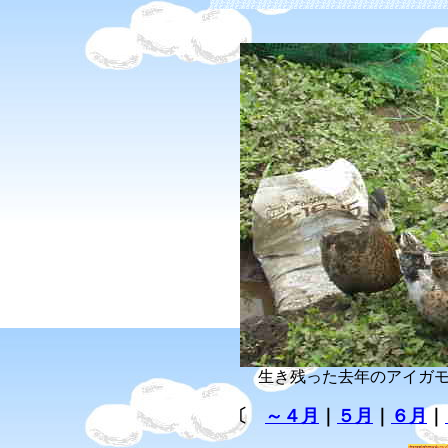
生き残った去年のアイガ
〔
～４月
｜
５月
｜
６月
｜