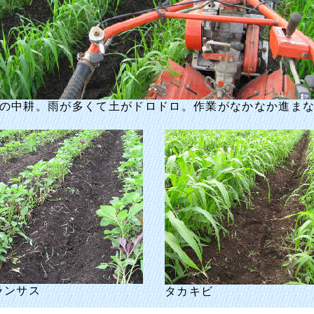
の中耕。雨が多くて土がドロドロ。作業がなかなか進ま
ランサス
タカキビ