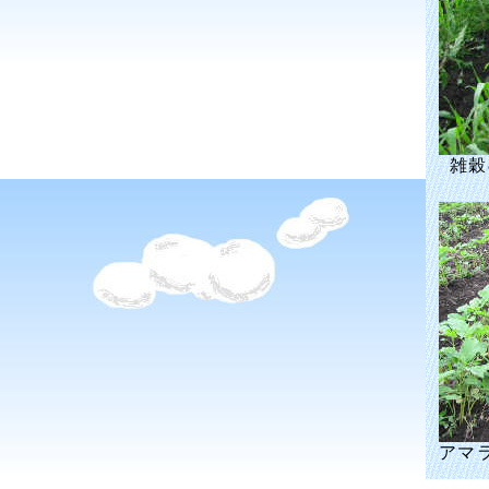
雑穀
アマ