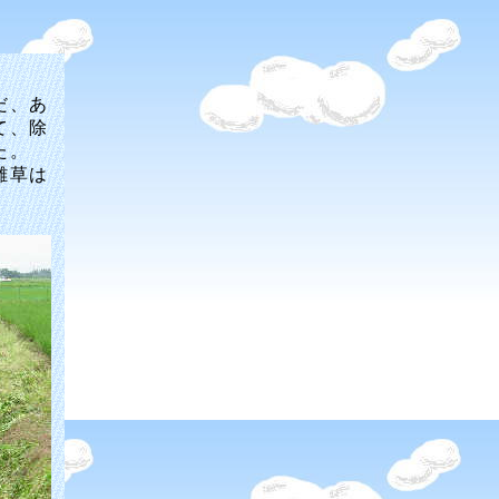
だ、あ
て、除
た。
雑草は