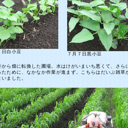
７日白小豆
７月７日黒小豆
から畑に転換した圃場。水はけがいまいち悪くて、さら
ったために、なかなか作業が進まず。こちらはだいぶ雑草
まいました。