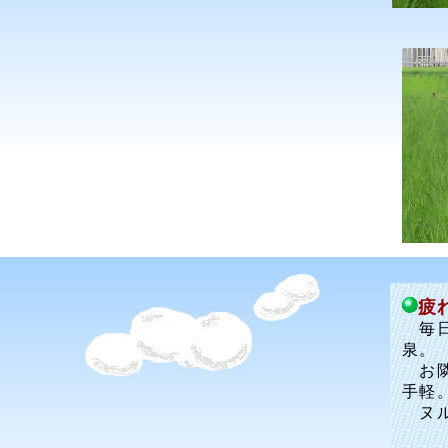
疲
毎日
泉。
お隣
手軽
ヌル