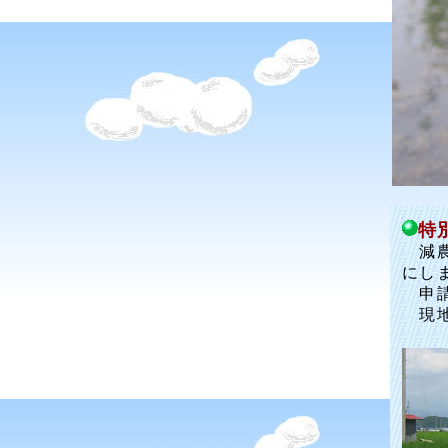
特
減農
にし
申請
現地