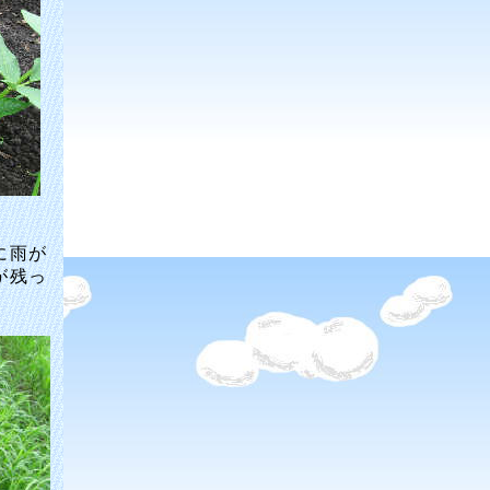
に雨が
が残っ