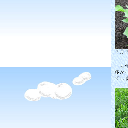
７月
去年
多か
てし