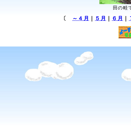
田の畦
〔
～４月
｜
５月
｜
６月
｜