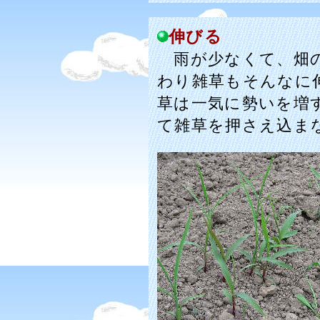
伸びる
雨が少なくて、畑の
わり雑草もそんなに
草は一気に勢いを増
て雑草を押さえ込ま