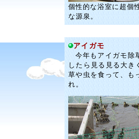
個性的な浴室に超個
な源泉。
アイガモ
今年もアイガモ除草
したら見る見る大き
草や虫を食って、も
れ。