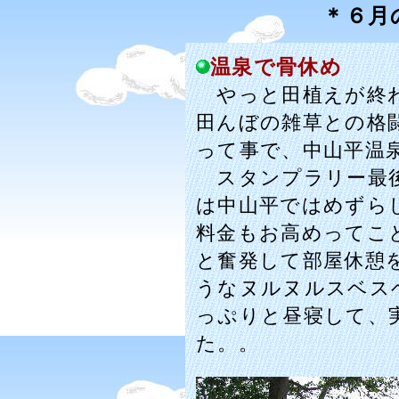
＊６月
温泉で骨休め
やっと田植えが終わ
田んぼの雑草との格
って事で、中山平温
スタンプラリー最後
は中山平ではめずら
料金もお高めってこ
と奮発して部屋休憩
うなヌルヌルスベス
っぷりと昼寝して、
た。。