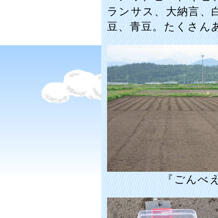
ランサス、大納言、
豆、青豆。たくさん
『ごんべ