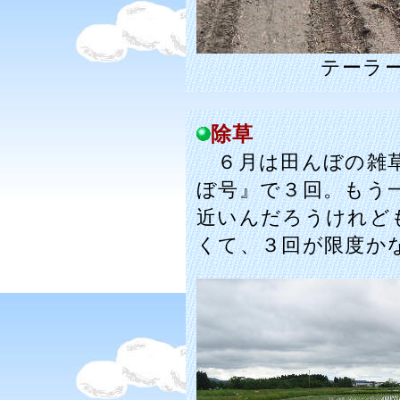
テーラ
除草
６月は田んぼの雑草
ぼ号』で３回。もう
近いんだろうけれど
くて、３回が限度か