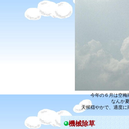
今年の６月は空梅
なんか
天候穏やかで、適度に
機械除草