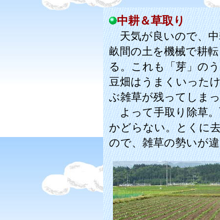
中耕＆草取り
天気が良いので、中
畝間の土を機械で耕転
る。これも「芽」のう
豆畑はうまくいった
ぶ雑草が残ってしま
よって手取り除草。
かどらない。とくに
ので、雑草の勢いが違