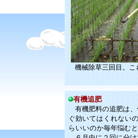
機械除草三回目。こ
有機追肥
有機肥料の追肥は、
ぐ効いてはくれない
らいいのか毎年悩む
６月中に２回に分け