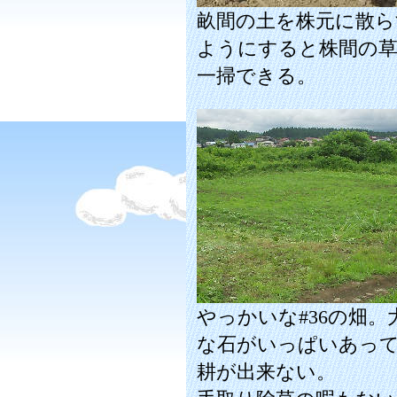
畝間の土を株元に散ら
ようにすると株間の
一掃できる。
やっかいな#36の畑。
な石がいっぱいあっ
耕が出来ない。