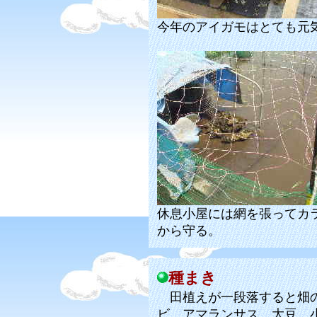
今年のアイガモはとても元
休息小屋には網を張ってカ
から守る。
種まき
田植えが一段落すると畑の
ビ、アマランサス、大豆、