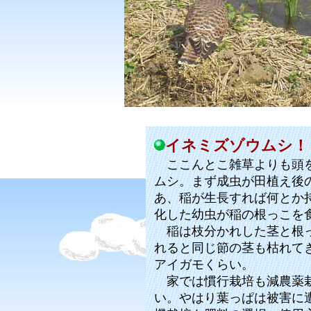
イネミズゾウムシ！
ここんとこ雑草よりも頭を
ムシ。まず成虫が田植え後
あ、稲が生長すれば何とか
化した幼虫が稲の根っこを
稲は枝分かれした茎と根っ
れると同じ節の茎も枯れて
アイガモくらい。
家では慣行栽培も減農薬栽
い。やはり葉っぱは被害に