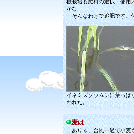
機栽培も肥料の選択、使用
かな。
そんなわけで追肥です。何
イネミズゾウムシに葉っぱ
われた。
麦は
ありゃ、台風一過で小麦も