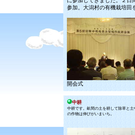
に参加してきました。２日
参加。大潟村の有機栽培田
開会式
中耕
中耕です。畝間の土を耕して除草と土
の作物は伸びがいまいち。