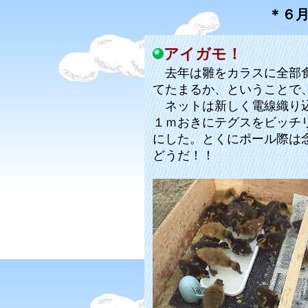
＊６
アイガモ！
去年は雛をカラスに全部食
てたまるか、ということで
ネットは新しく電線織り込
１ｍおきにテグスをビッチ
にした。とくにポール際は
どうだ！！