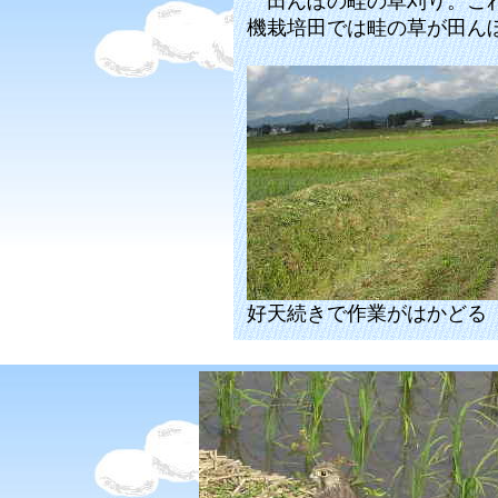
田んぼの畦の草刈り。これ
機栽培田では畦の草が田ん
好天続きで作業がはかどる