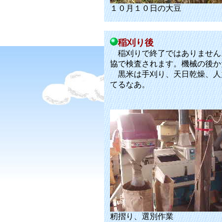
１０月１０日の大豆
稲刈り後
稲刈りで終了ではありません
協で検査されます。機械の後か
黒米は手刈り、天日乾燥、人
てるなあ。
籾摺り、選別作業