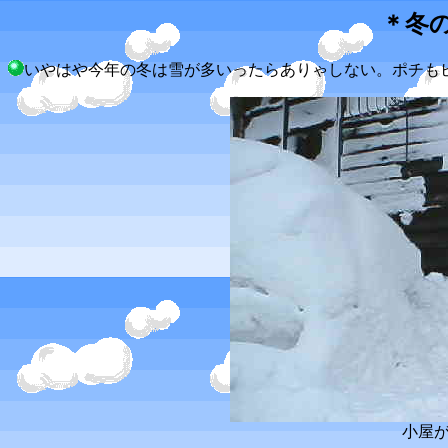
＊冬
いやはや今年の冬は雪が多いったらありゃしない。ポチも
小屋