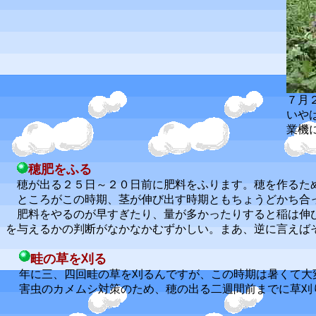
７月
いや
業機
穂肥をふる
穂が出る２５日～２０日前に肥料をふります。穂を作るた
ところがこの時期、茎が伸び出す時期ともちょうどかち合
肥料をやるのが早すぎたり、量が多かったりすると稲は伸び
を与えるかの判断がなかなかむずかしい。まあ、逆に言えば
畦の草を刈る
年に三、四回畦の草を刈るんですが、この時期は暑くて大
害虫のカメムシ対策のため、穂の出る二週間前までに草刈