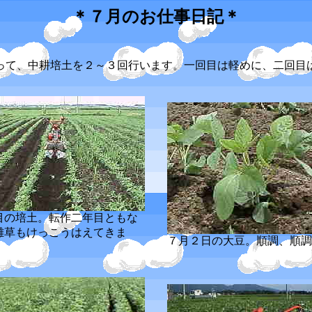
＊７月のお仕事日記＊
て、中耕培土を２～３回行います。一回目は軽めに、二回目
目の培土。転作二年目ともな
雑草もけっこうはえてきま
７月２日の大豆。順調、順調