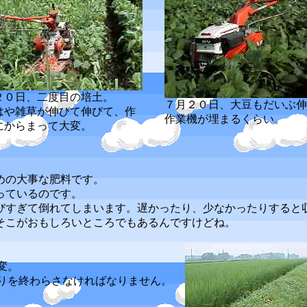
２０日、二度目の培土。
７月２０日、大豆もだいぶ伸
はや雑草が伸びて伸びて、作
作業機が埋まるくらい。
にからまって大変。
めの大事な肥料です。
っているのです。
すぎて倒れてしまいます。遅かったり、少なかったりすると
そこがおもしろいところでもあるんですけどね。
変。
りを終わらさなければなりません。