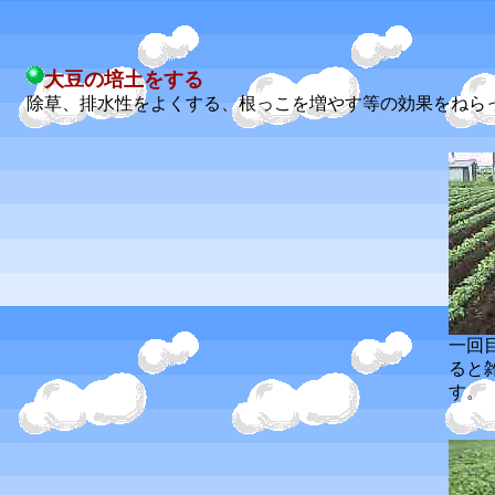
大豆の培土をする
除草、排水性をよくする、根っこを増やす等の効果をねらっ
一回
ると
す。