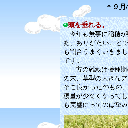
＊９月
頭を垂れる。
今年も無事に稲穂が
あ、ありがたいことで
も割合うまくいきま
です。
一方の雑穀は播種期
の末、草型の大きな
そこ良かったのもの
穫量が少なくなって
も完璧にってのは望