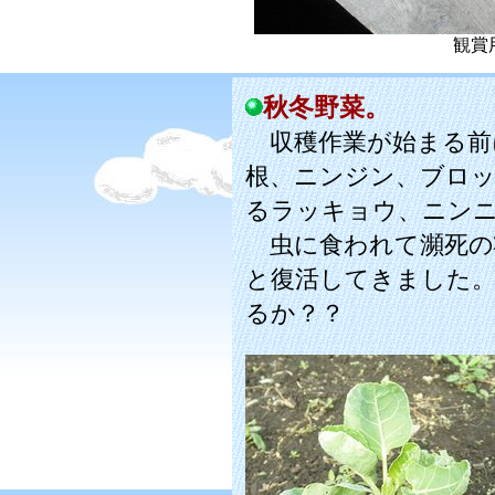
観賞
秋冬野菜。
収穫作業が始まる前
根、ニンジン、ブロ
るラッキョウ、ニン
虫に食われて瀕死の
と復活してきました
るか？？