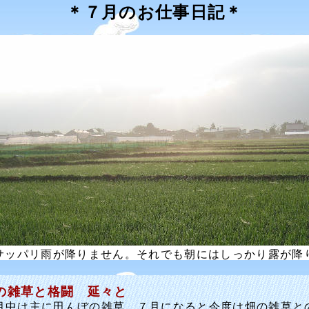
＊７月のお仕事日記＊
サッパリ雨が降りません。それでも朝にはしっかり露が降
の雑草と格闘 延々と
中は主に田んぼの雑草、７月になると今度は畑の雑草と