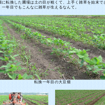
畑に転換した圃場は土の目が粗くて、上手く雑草を始末で
。一年目でもこんなに雑草が生えるなんて。
転換一年目の大豆畑