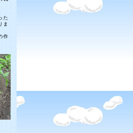
った
りま
の作