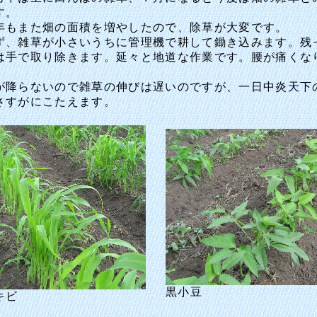
す。
もまた畑の面積を増やしたので、除草が大変です。
、雑草が小さいうちに管理機で耕して鋤き込みます。残
は手で取り除きます。延々と地道な作業です。腰が痛くな
降らないので雑草の伸びは遅いのですが、一日中炎天下
さすがにこたえます。
黒小豆
キビ