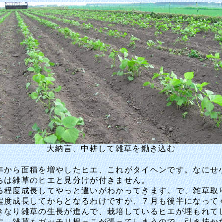
大納言、中耕して雑草を鋤き込む
から面積を増やしたヒエ、これがタイヘンです。なにせ
ちは雑草のヒエと見分けが付きません。
程度成長してやっと違いがわかってきます。で、雑草取
程度成長してからとなるわけですが、７月も後半になって
きなり雑草の生長が進んで、栽培しているヒエが埋もれて
す。雑草もガッチリ根っこが張ってしまうので、引き抜か