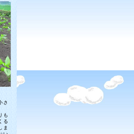
小さ
りも
くる
しま
ない