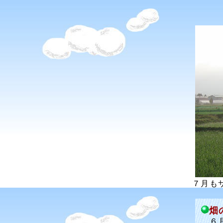
７月も
畑
６月