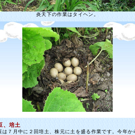
炎天下の作業はタイヘン。
豆、培土
は７月中に２回培土、株元に土を盛る作業です。今年か