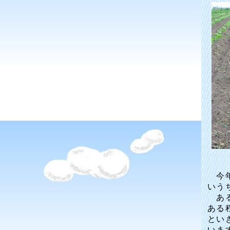
今年
いう
ある
ある
とい
いま