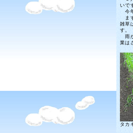
いで
今年
まず
雑草
す。
雨が
業は
タカ