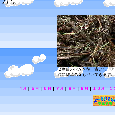
２度目の代かき後、古いワラと
緒に雑草の芽も浮いてきます。
〔
４月
｜
５月
｜
６月
｜
７月
｜
８月
｜
９月
｜
１０月
｜
１