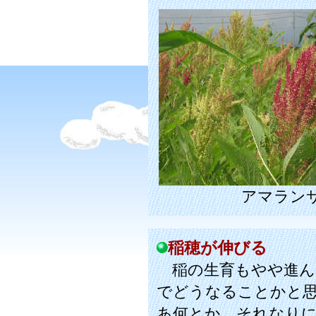
アマラン
稲穂が伸びる
稲の生育もやや進ん
でどうなることかと
あ何とか、それなり