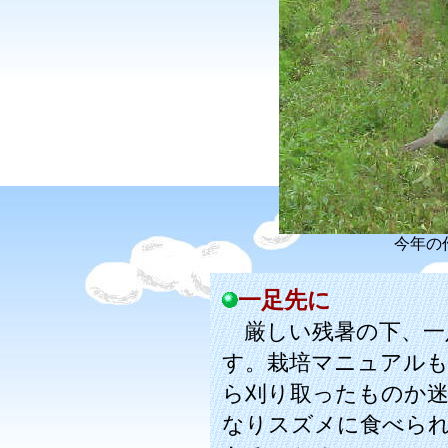
今年の
一足先に
厳しい残暑の下、一
す。栽培マニュアル
ら刈り取ったものか
なりスズメに食べら