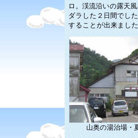
ロ。渓流沿いの露天風
ダラした２日間でし
することが出来まし
山奥の湯治場・