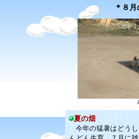
＊８月
夏の畑
今年の猛暑はどうし
んどん生育。７月に