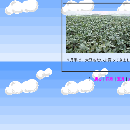
９月半ば、大豆もだいぶ育ってきま
〔
戻る
｜
四月
｜
五月
｜