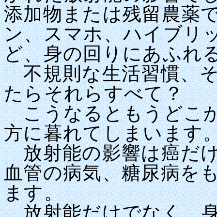
添加物または残留農薬
ン、スマホ、ハイブリッ
ど、身の回りにあふれ
不規則な生活習慣、そ
たらそれらすべて？
こうなるともうどこか
方に暮れてしまいます
放射能の影響は癌だけ
血管の病気、糖尿病を
ます。
放射能だけでなく、身