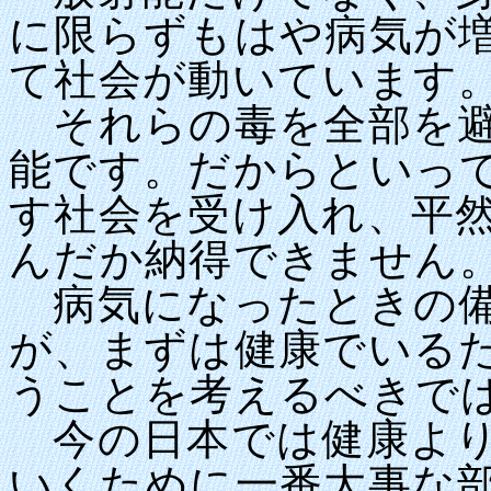
に限らずもはや病気が
て社会が動いています
それらの毒を全部を避
能です。だからといっ
す社会を受け入れ、平
んだか納得できません
病気になったときの備
が、まずは健康でいる
うことを考えるべきで
今の日本では健康より
いくために一番大事な