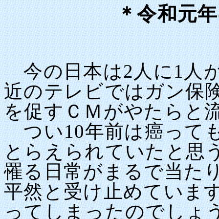
＊令和元
今の日本は2人に1人
近のテレビではガン保
を促すＣＭがやたらと
つい10年前は癌って
とらえられていたと思う
罹る日常がまるで当た
平然と受け止めていま
ってしまったのでしょ