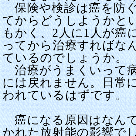
保険や検診は癌を防ぐ
てからどうしようかとい
もかく、2人に1人が癌
ってから治療すればな
ているのでしょうか。
治療がうまくいって病
には戻れません。日常
われているはずです。
癌になる原因はなんで
かれた放射能の影響で