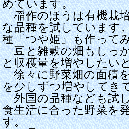
めています。
稲作のほうは有機栽培
な品種を試しています
種『つや姫』も作って
豆と雑穀の畑もしっか
と収穫量を増やしたい
徐々に野菜畑の面積を
を少しずつ増やしてき
外国の品種なども試し
食生活に合った野菜を
す。