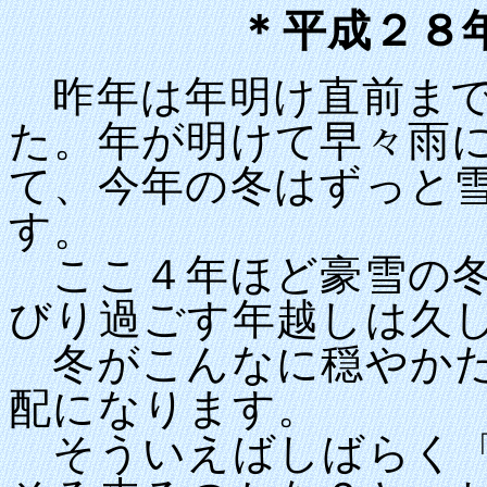
＊平成２８
昨年は年明け直前まで
た。年が明けて早々雨
て、今年の冬はずっと
す。
ここ４年ほど豪雪の冬
びり過ごす年越しは久
冬がこんなに穏やかだ
配になります。
そういえばしばらく「