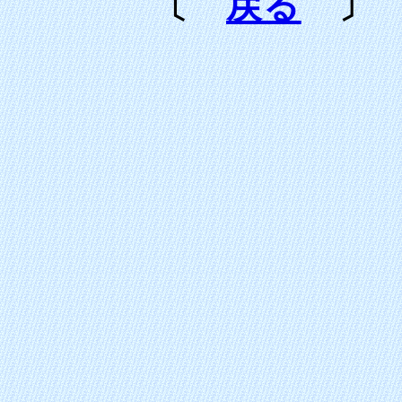
〔
戻る
〕