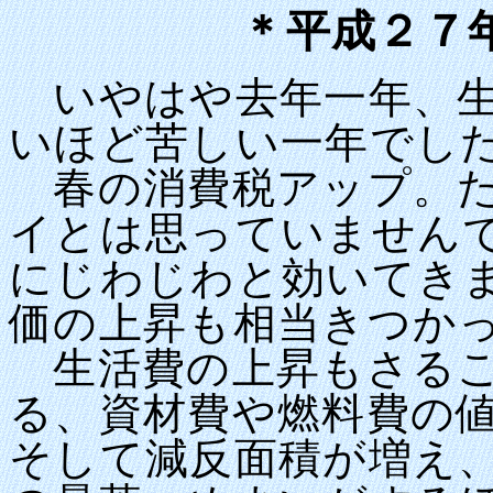
＊平成２７
いやはや去年一年、生
いほど苦しい一年でし
春の消費税アップ。た
イとは思っていません
にじわじわと効いてき
価の上昇も相当きつか
生活費の上昇もさるこ
る、資材費や燃料費の
そして減反面積が増え