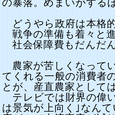
の暴落。めまいがする
どうやら政府は本格的
戦争の準備も着々と進
社会保障費もだんだん
農家が苦しくなってい
てくれる一般の消費者
とが、産直農家として
テレビでは財界の偉い
は景気が上向く｣なん