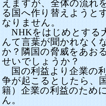
えますが、全体の流れ
る国へ作り替えようと
なりません。
NHKをはじめとする
んて言葉が聞かれなく
か？隣国の脅威をあお
せいでしょうか？
国の利益より企業の利
争が起こるとしたら、
籍）企業の利益のため
ん。