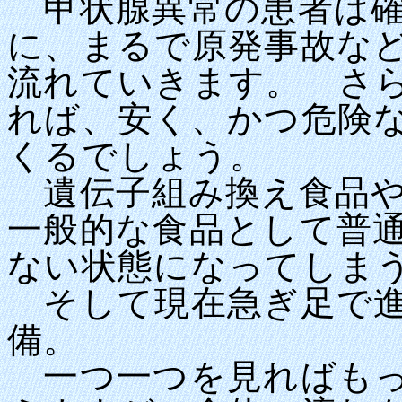
甲状腺異常の患者は確
に、まるで原発事故な
流れていきます。 さら
れば、安く、かつ危険
くるでしょう。
遺伝子組み換え食品や
一般的な食品として普
ない状態になってしま
そして現在急ぎ足で進
備。
一つ一つを見ればもっ