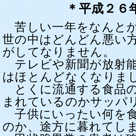
＊平成２６
苦しい一年をなんとか
世の中はどんどん悪い
がしてなりません。
テレビや新聞が放射能
はほとんどなくなりま
とくに流通する食品の
まれているのかサッパ
子供にいったい何を食
のか、途方に暮れてし