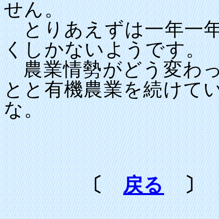
せん。
とりあえずは一年一年
くしかないようです。
農業情勢がどう変わっ
とと有機農業を続けて
な。
〔
戻る
〕