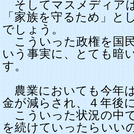
そしてマスメディアは
「家族を守るため」と
でしょう。
こういった政権を国民
いう事実に、とても暗
す。
農業においても今年は
金が減らされ、４年後
こういった状況の中で
を続けていったらいい