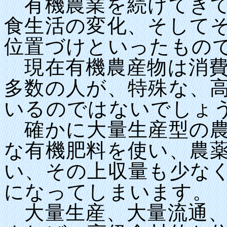
有機農業を続けてきて
食生活の変化、そして
位置づけといったもの
現在有機農産物は消費
多数の人が、特殊な、
いるのではないでしょ
確かに大量生産型の農
な有機肥料を使い、農
い、その上収量も少な
になってしまいます。
大量生産、大量流通、