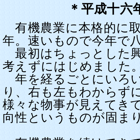
＊平成十六
有機農業に本格的に取
年。速いもので今年で
最初はちょっとした興
考えずにはじめました
年を経るごとにいろい
り、右も左もわからず
様々な物事が見えてき
向性というものが固ま