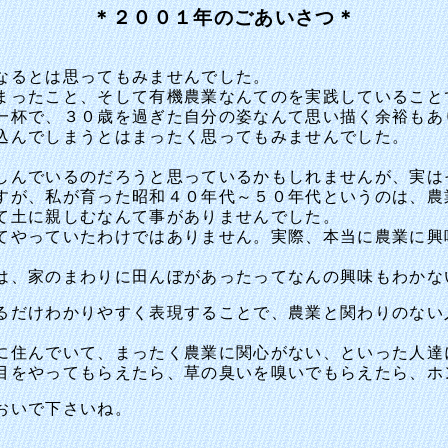
＊２００１年のごあいさつ＊
なるとは思ってもみませんでした。
まったこと、そして有機農業なんてのを実践していること
一杯で、３０歳を過ぎた自分の姿なんて思い描く余裕もあ
込んでしまうとはまったく思ってもみませんでした。
しんでいるのだろうと思っているかもしれませんが、実は
が、私が育った昭和４０年代～５０年代というのは、農
て土に親しむなんて事がありませんでした。
やっていたわけではありません。実際、本当に農業に興
は、家のまわりに田んぼがあったってなんの興味もわかな
だけわかりやすく表現することで、農業と関わりのない
に住んでいて、まったく農業に関心がない、といった人達
目をやってもらえたら、草の臭いを嗅いでもらえたら、ホ
おいで下さいね。