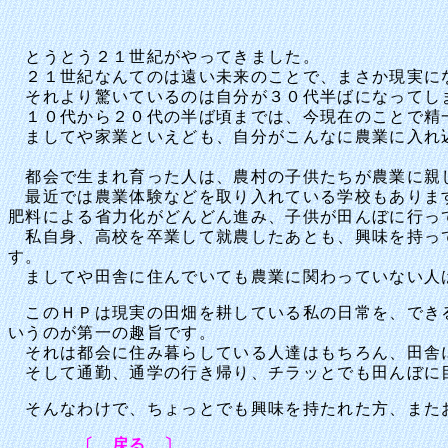
とうとう２１世紀がやってきました。
２１世紀なんてのは遠い未来のことで、まさか現実に
それより驚いているのは自分が３０代半ばになってし
１０代から２０代の半ば頃までは、今現在のことで精
ましてや家業といえども、自分がこんなに農業に入れ
都会で生まれ育った人は、農村の子供たちが農業に親
最近では農業体験などを取り入れている学校もあります
肥料による省力化がどんどん進み、子供が田んぼに行っ
私自身、高校を卒業して就農したあとも、興味を持って
す。
ましてや田舎に住んでいても農業に関わっていない人
このＨＰは現実の田畑を耕している私の日常を、できる
いうのが第一の趣旨です。
それは都会に住み暮らしている人達はもちろん、田舎
そして通勤、通学の行き帰り、チラッとでも田んぼに
そんなわけで、ちょっとでも興味を持たれた方、また
〔 戻る 〕