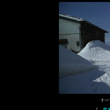
すべ
〔
戻