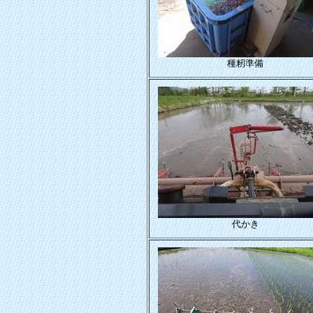
種籾準備
代かき