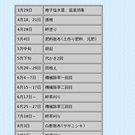
3月29日
種子塩水選、温湯消毒
4月18、21日
播種
4月28日
畔塗り
5月4日
肥料散布(土作り肥料、元肥)
5月中旬
耕起
5月下旬
代かき2回
5月20～29日
田植え
6月4～7日
機械除草一回目
6月15～17日
機械除草二回目
6月17日～
畔草刈り
6月25～27日
機械除草三回目
7月10日～
畔草刈り
8月3日
白酢散布(ササニシキ)