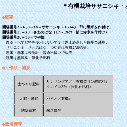
＊有機栽培ササニシキ・
●概要
圃場番号2～6,8～14＝ササニシキ（3～6の一部に黒米を作付け）
圃場番号15～23
＝
さわのはな（17～19の一部に赤米を作付け）
圃場番号28～30＝つや姫
農薬・化学肥料を使用しないで３年以上経過した圃場で栽培。
ササニシキ、さわのはな、つや姫は有機JAS認証。
黒米・赤米は未認証・普通米扱いで販売。
種苗は無農薬・無化学肥料
●土作り・施肥
リンサングアノ（有機質リン酸肥料）
土づくり肥料
クレイン2号（貝化石肥料）
元肥・追肥
バイオノ有機s
防除資材
醸造白酢
●栽培管理