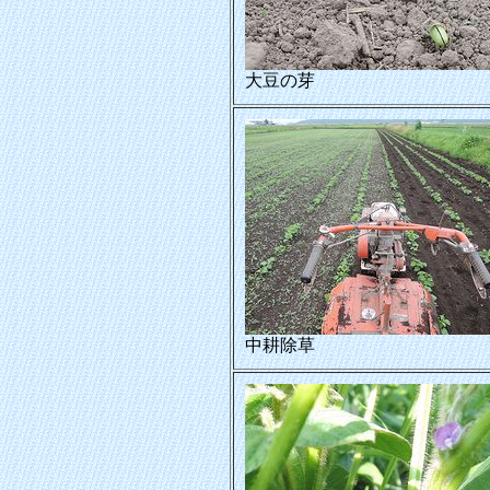
大豆の芽
中耕除草