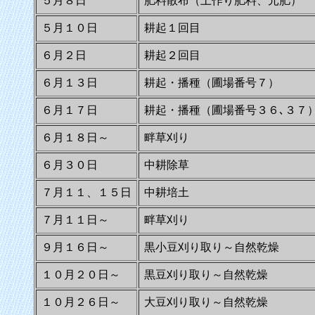
５月８日
肥料散布（土作り肥料、元肥）
５月１０日
耕起１回目
６月２日
耕起２回目
６月１３日
耕起・播種（圃場番号７）
６月１７日
耕起・播種（圃場番号３６､３７
６月１８日～
畔草刈り
６月３０日
中耕除草
７月１１、１５日
中耕培土
７月１１日～
畔草刈り
９月１６日～
黒小豆刈り取り～自然乾燥
１０月２０日～
黒豆刈り取り～自然乾燥
１０月２６日～
大豆刈り取り～自然乾燥