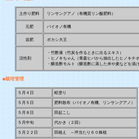
土作り肥料
リンサングアノ（有機質リン酸肥料）
元肥
バイオノ有機
追肥
ボカシ大王
・竹酢液（竹炭を作るときに出るエキス）
活性剤
・ヒノキちゃん（青森ヒバから抽出したヒノキチ
・醸造酢モルト（醸造酢に蒸した米や麦などを漬
●栽培管理
５月４日
畦塗り
５月５日
肥料散布（バイオノ有機、リンサングアノ）
５月８日
田起こし
５月中旬
代かき（２回）
５月２２日
田植え ～坪当たり６０株植