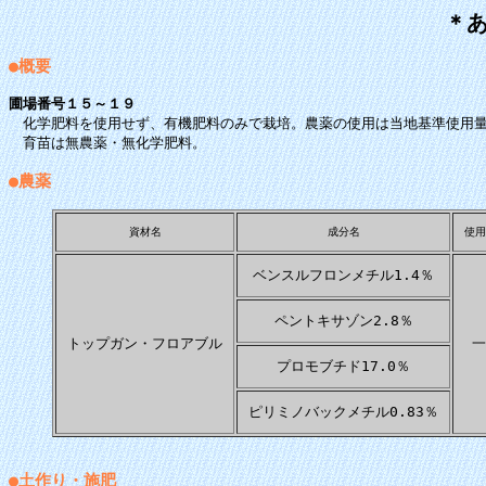
＊
●概要
圃場番号１５～１９
化学肥料を使用せず、有機肥料のみで栽培。農薬の使用は当地基準使用
育苗は無農薬・無化学肥料。
●農薬
資材名
成分名
使用
ベンスルフロンメチル1.4％
ペントキサゾン2.8％
トップガン・フロアブル
一
プロモブチド17.0％
ピリミノバックメチル0.83％
●土作り・施肥