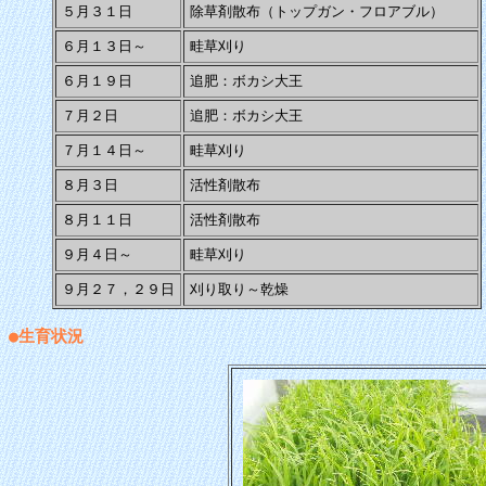
５月３１日
除草剤散布（トップガン・フロアブル）
６月１３日～
畦草刈り
６月１９日
追肥：ボカシ大王
７月２日
追肥：ボカシ大王
７月１４日～
畦草刈り
８月３日
活性剤散布
８月１１日
活性剤散布
９月４日～
畦草刈り
９月２７，２９日
刈り取り～乾燥
●生育状況