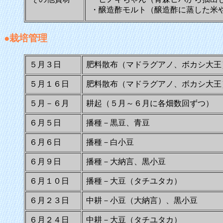
・醸造酢モルト（醸造酢に蒸した米
●栽培管理
５月３日
肥料散布（マドラグアノ、ボカシ大王
５月１６日
肥料散布（マドラグアノ、ボカシ大王
５月－６月
耕起（５月～６月に各畑数回ずつ）
６月５日
播種－黒豆、青豆
６月６日
播種－白小豆
６月９日
播種－大納言、黒小豆
６月１０日
播種－大豆（タチユタカ）
６月２３日
中耕－小豆（大納言）、黒小豆
６月２４日
中耕－大豆（タチユタカ）