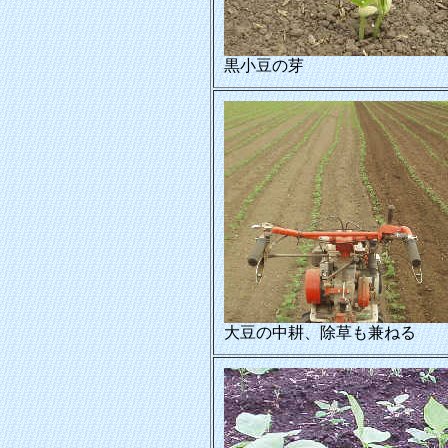
黒小豆の芽
大豆の中耕、除草も兼ねる