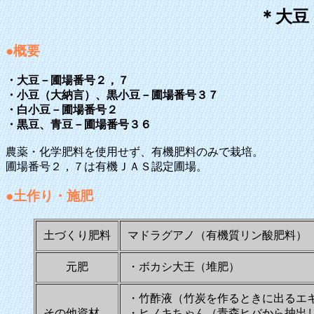
＊大豆
●概要
・大豆－圃場番号２，７
・小豆（大納言）、黒小豆－圃場番号３７
・白小豆－圃場番号２
・黒豆、青豆－圃場番号３６
農薬・化学肥料を使用せず、有機肥料のみで栽培。
圃場番号２，７は有機ＪＡＳ認定圃場。
●土作り・施肥
土づくり肥料
マドラグアノ（有機質リン酸肥料）
元肥
・ボカシ大王（堆肥）
・竹酢液（竹炭を作るときに出るエ
その他資材
・ヒノキちゃん（青森ヒバから抽出