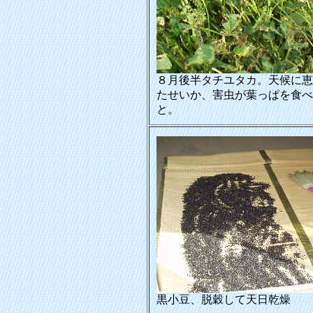
８月後半タチユタカ。天候に恵
たせいか、害虫が葉っぱを食べ
と。
黒小豆、脱穀して天日乾燥