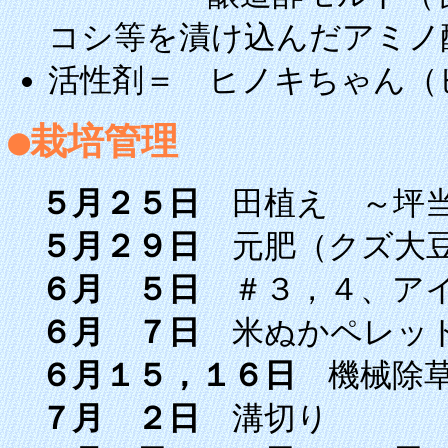
コシ等を漬け込んだアミノ
活性剤＝ ヒノキちゃん（
●栽培管理
５月２５日
田植え ～坪当
５月２９日
元肥（クズ大豆
６月 ５日
＃３，４、アイ
６月 ７日
米ぬかペレット
６月１５，１６日
機械除
７月 ２日
溝切り