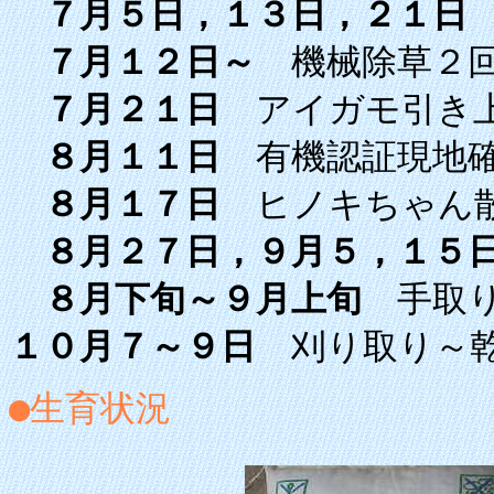
７月５日，１３日，２１日
７月１２日～
機械除草２回
７月２１日
アイガモ引き
８月１１日
有機認証現地確
８月１７日
ヒノキちゃん
８月２７日，９月５，１５
８月下旬～９月上旬
手取り
１０月７～９日
刈り取り～
●生育状況