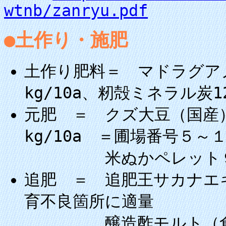
wtnb/zanryu.pdf
●土作り・施肥
土作り肥料＝ マドラグア
kg/10a、籾殻ミネラル炭12
元肥 ＝ クズ大豆（国産）
kg/10a ＝圃場番号５～
米ぬかペレット９kg
追肥 ＝ 追肥王サカナエ
育不良箇所に適量
醸造酢モルト（食酢に