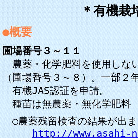
＊有機栽
●概要
圃場番号３～１１
農薬・化学肥料を使用しない
（圃場番号３～８）。一部２
有機JAS認証を申請。
種苗は無農薬・無化学肥料
○農薬残留検査の結果が出ま
http://www.asahi-n