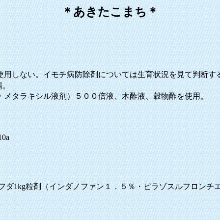
＊あきたこまち＊
用しない。イモチ病防除剤については生育状況を見て判断す
場。
・メタラキシル液剤）５００倍液、木酢液、穀物酢を使用。
0a
ダ1kg粒剤（インダノファン１．５％・ピラゾスルフロンチエ