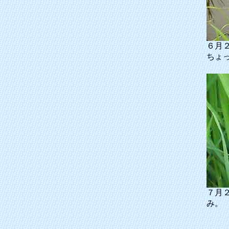
６月
ちょ
７月
み。