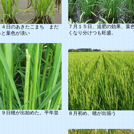
７月１５日、追肥の効果、葉
２４日のあきたこまち まだ
くなり分けつも旺盛。
っと葉色が淡い
２９日穂が出始めた。平年並
８月初め、穂が出揃う