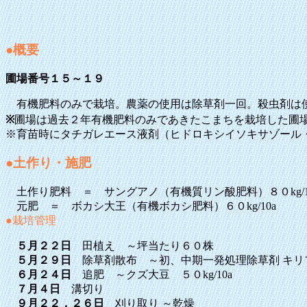
●概要
圃場番号１５～１９
有機肥料のみで栽培。農薬の使用は除草剤一回。殺虫剤は使
※
圃場は過去２年有機肥料のみであきたこまちを栽培した圃
※育苗時にタチガレエース液剤（ヒドロキシイソキサゾール
●土作り・施肥
土作り肥料 ＝ サングアノ（有機質リン酸肥料）８０kg/1
元肥 ＝ ボカシ大王（有機ボカシ肥料）６０kg/10a
●栽培管理
５月２２日
田植え ～坪当たり６０株
５月２９日
除草剤散布 ～初、中期一発処理除草剤 キリフ
６月２４日
追肥 ～クズ大豆 ５０kg/10a
７月４日
溝切り
９月２２，２６日
刈り取り ～乾燥