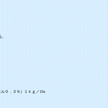
る。
ル０．３％）１ｋｇ／10a