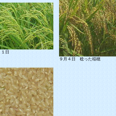
２１日
９月４日 稔った稲穂